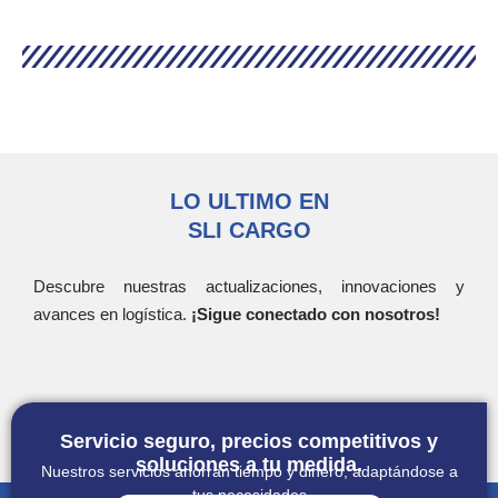
LO ULTIMO EN
SLI CARGO
Descubre nuestras actualizaciones, innovaciones y
avances en logística.
¡Sigue conectado con nosotros!
Servicio seguro, precios competitivos y
soluciones a tu medida.
Nuestros servicios ahorran tiempo y dinero, adaptándose a
tus necesidades