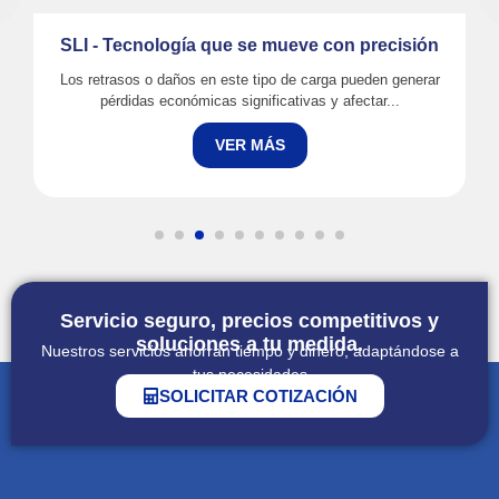
SLI - Tecnología que se mueve con precisión
Los retrasos o daños en este tipo de carga pueden generar
pérdidas económicas significativas y afectar...
VER MÁS
Servicio seguro, precios competitivos y
soluciones a tu medida.
Nuestros servicios ahorran tiempo y dinero, adaptándose a
tus necesidades
SOLICITAR COTIZACIÓN