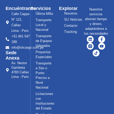
Encuéntranos
Servicios
Explorar
Nuestros
Nosotros
Última Milla
Calle Cappa
servicios
ahorran tiempo
N° 121,
SLI Noticias
Transporte
y dinero,
Local y
Callao
Contacto
adaptándose a
Nacional
Lima - Perú
Tracking
tus necesidades
Transporte
+51 941 547
de Equipos
189
Valorados
info@slicargo.com.pe
Sede
Proyectos
Especiales
Anexa
Av. Nestor
Transporte
Gambeta
a Site o
4783 Callao
Punto
Lima - Perú
Preciso a
Nivel
Nacional
Licitaciones
con
Instituciones
del Estado