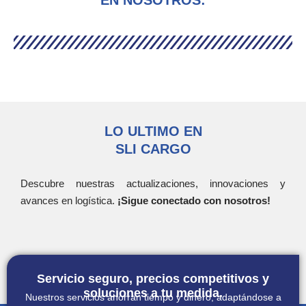
LO ULTIMO EN
SLI CARGO
Descubre nuestras actualizaciones, innovaciones y
avances en logística.
¡Sigue conectado con nosotros!
Servicio seguro, precios competitivos y
soluciones a tu medida.
Nuestros servicios ahorran tiempo y dinero, adaptándose a