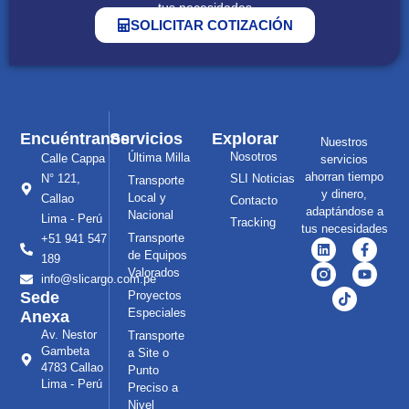
tus necesidades
SOLICITAR COTIZACIÓN
Encuéntranos
Servicios
Explorar
Nuestros
Nosotros
Última Milla
Calle Cappa
servicios
ahorran tiempo
N° 121,
SLI Noticias
Transporte
y dinero,
Local y
Callao
Contacto
adaptándose a
Nacional
Lima - Perú
Tracking
tus necesidades
Transporte
+51 941 547
de Equipos
189
Valorados
info@slicargo.com.pe
Sede
Proyectos
Especiales
Anexa
Av. Nestor
Transporte
Gambeta
a Site o
4783 Callao
Punto
Lima - Perú
Preciso a
Nivel